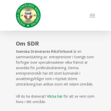
Skip
to
Menu
main
content
Om SDR
Svenska Dränerares Riksförbund
är en
sammanslutning av entreprenörer i Sverige som
förfogar över specialmaskiner vilka främst är
avsedda för jordbruksdränering. Denna
entreprenörskår har ett stort kunnande i
avvattningsfrågor som i mycket större
utsträckning kan anlitas inom ett vidare område.
Vill du ha dränerat?
Klicka här
för att se vem som
finns i ditt område.