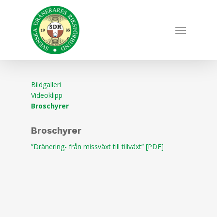
Skip
to
Menu
main
content
Bildgalleri
Videoklipp
Broschyrer
Broschyrer
”Dränering- från missväxt till tillväxt” [PDF]