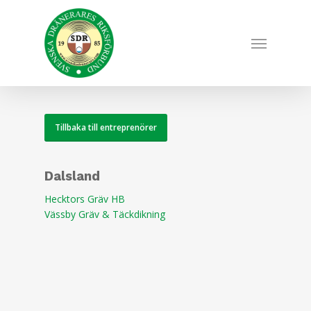
Skip
to
Menu
main
content
Tillbaka till entreprenörer
Dalsland
Hecktors Gräv HB
Vässby Gräv & Täckdikning