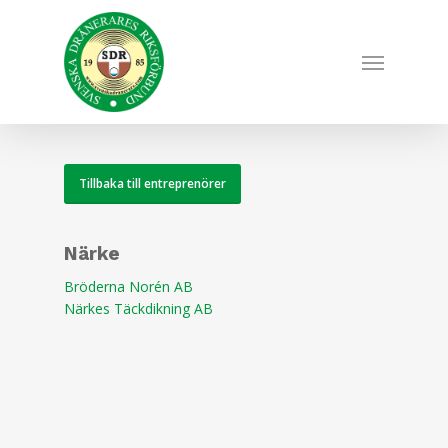
Skip
to
Menu
main
content
Tillbaka till entreprenörer
Närke
Bröderna Norén AB
Närkes Täckdikning AB