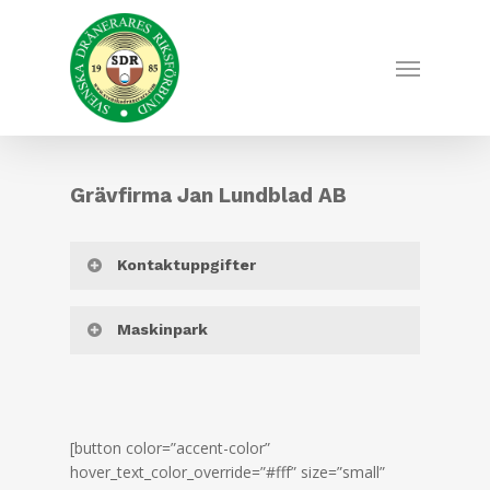
Skip
to
Menu
main
content
Grävfirma Jan Lundblad AB
Kontaktuppgifter
Kontaktperson: Jan Lundblad
Maskinpark
Box 262
540 15 VÄRING
Täckdikningsmaskiner:
Mastenbrok 36-30
Tel bostad: 0500-420 144
9 st Dynapac VL 800 årsmodell 82-86
[button color=”accent-color”
Tel kontor: 0503-400 75
hover_text_color_override=”#fff” size=”small”