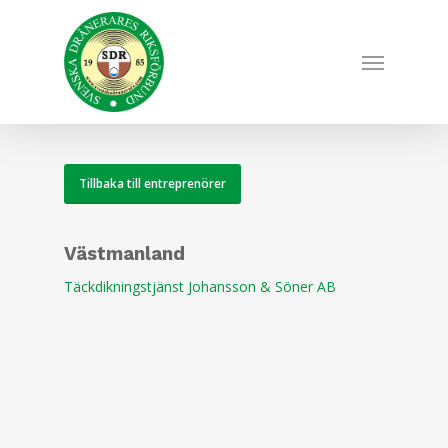
Skip
to
Menu
main
content
Tillbaka till entreprenörer
Västmanland
Täckdikningstjänst Johansson & Söner AB