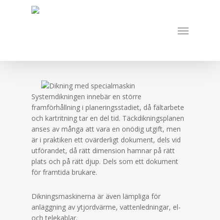
Skip
to
Menu
main
content
Systemdikningen innebär en större
framförhållning i planeringsstadiet, då fältarbete
och kartritning tar en del tid. Täckdikningsplanen
anses av många att vara en onödig utgift, men
är i praktiken ett ovärderligt dokument, dels vid
utförandet, då rätt dimension hamnar på rätt
plats och på rätt djup. Dels som ett dokument
för framtida brukare.
Dikningsmaskinerna är även lämpliga för
anläggning av ytjordvärme, vattenledningar, el-
och telekablar.